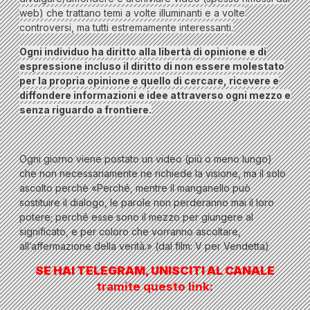
web) che trattano temi a volte illuminanti e a volte
controversi, ma tutti estremamente interessanti.
Ogni individuo ha diritto alla libertà di opinione e di
espressione incluso il diritto di non essere molestato
per la propria opinione e quello di cercare, ricevere e
diffondere informazioni e idee attraverso ogni mezzo e
senza riguardo a frontiere.
Ogni giorno viene postato un video (più o meno lungo)
che non necessariamente ne richiede la visione, ma il solo
ascolto perchè «Perché, mentre il manganello può
sostituire il dialogo, le parole non perderanno mai il loro
potere; perché esse sono il mezzo per giungere al
significato, e per coloro che vorranno ascoltare,
all’affermazione della verità.» (dal film:
V per Vendetta
)
SE HAI TELEGRAM, UNISCITI AL CANALE
tramite questo link: