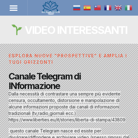
VIDEO INTERESSANTI
ESPLORA NUOVE "PROSPETTIVE" E AMPLIA I
TUOI ORIZZONTI
Canale Telegram di
INformazione
Dalla necessità di contrastare una sempre più evidente
censura, occultamento, distorsione e manipolazione di
alcune informazioni proposte dai canali di informazioni
tradizionali (tv,radio,giornali ecc.)
https://www.liberties.eu/it/stories/liberta-di-stampa/43809
questo canale Telegram nasce ed esiste per
divulgare/diffondere e archiviare video (spesso rimossi dal