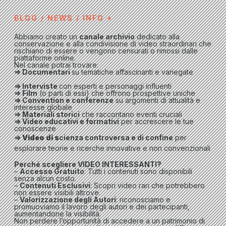
BLOG / NEWS / INFO +
Abbiamo creato un
canale archivio
dedicato alla
conservazione e alla condivisione di video straordinari che
rischiano di essere o vengono censurati o rimossi dalle
piattaforme online.
Nel canale potrai trovare:
⇒ Documentari
su tematiche affascinanti e variegate
⇒ Interviste
con esperti e personaggi influenti
⇒
Film
(o parti di essi) che offrono prospettive uniche
⇒
Convention e conferenze
su argomenti di attualità e
interesse globale
⇒
Materiali storici
che raccontano eventi cruciali
⇒
Video educativi e formativi
per accrescere le tue
conoscenze
⇒ Video di s
cienza controversa e di confine
per
esplorare teorie e ricerche innovative e non convenzionali
Perché scegliere VIDEO INTERESSANTI?
–
Accesso Gratuito
: Tutti i contenuti sono disponibili
senza alcun costo.
–
Contenuti Esclusivi
: Scopri video rari che potrebbero
non essere visibili altrove.
–
Valorizzazione degli Autori
: riconosciamo e
promuoviamo il lavoro degli autori e dei partecipanti,
aumentandone la visibilità.
Non perdere l’opportunità di accedere a un patrimonio di