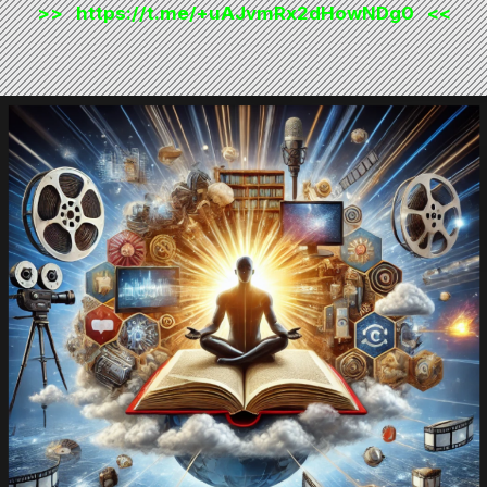
>>
https://t.me/+uAJvmRx2dHowNDg0
<<