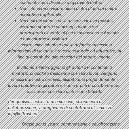
contenuti con il dissenso degli aventi diritto.
Non intendiamo violare alcun diritto d’autore o altra
normativa applicabile.
Nei titoli dei video e nelle descrizioni, ove possibile,
verranno riportati i nomi degli autori o dei
partecipanti rilevanti, al fine di riconoscerne il merito
e aumentarne la visibilità.
Il nostro unico intento è quello di fornire accesso a
informazioni di rilevante interesse culturale ed educativo, al
fine di contribuire alla crescita del sapere umano.
Invitiamo e incoraggiamo gli autori dei contenuti a
contattarci qualora desiderino che i loro lavori vengano
rimossi dal nostro archivio. Rispettiamo profondamente il
lavoro creativo degli autori e siamo pronti a collaborare per
assicurare che i loro diritti siano tutelati.
Per qualsiasi richiesta di rimozione, chiarimento o
collaborazione, vi preghiamo di contattarci all’indirizzo
info@cftrust.eu
.
Grazie per la vostra comprensione e collaborazione.