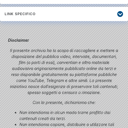
LINK SPECIFICO
Disclaimer
Il presente archivio ha lo scopo di raccogliere e mettere a
disposizione del pubblico video, interviste, documentari,
film (o parti di essi), convention e altro materiale
audiovisivo originariamente pubblicato online da terzi e
reso disponibile gratuitamente su piattaforme pubbliche
come YouTube, Telegram e altre simili. La presente
iniziativa nasce dall’esigenza di preservare tali contenuti,
spesso soggetti a censura o rimozione.
Con la presente, dichiariamo che:
Non intendiamo in alcun modo trarre profitto dai
contenuti creati da terzi.
Non intendiamo copiare, distribuire o utilizzare tali