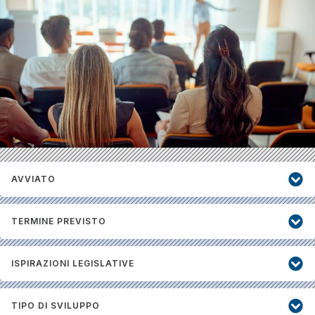
AVVIATO
TERMINE PREVISTO
ISPIRAZIONI LEGISLATIVE
TIPO DI SVILUPPO