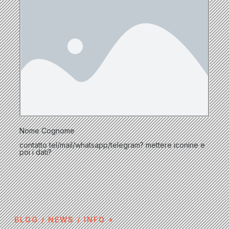
Nome Cognome
contatto tel/mail/whatsapp/telegram? mettere iconine e
poi i dati?
BLOG / NEWS / INFO +