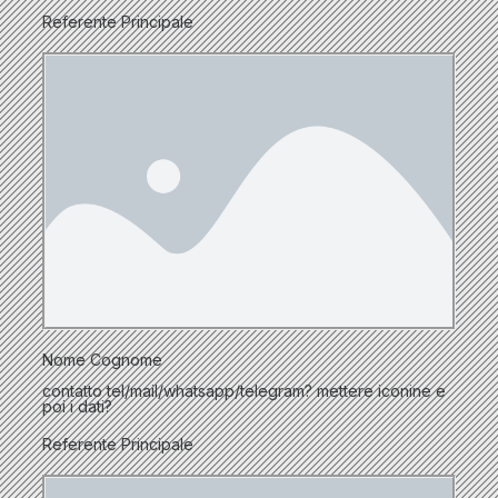
Referente Principale
Nome Cognome
contatto tel/mail/whatsapp/telegram? mettere iconine e
poi i dati?
Referente Principale