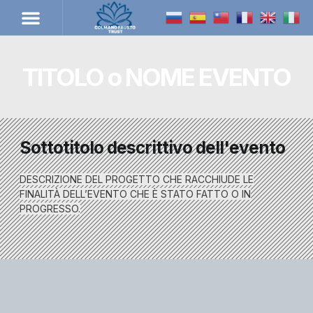
TITOLO o NOME EVENTO
Sottotitolo descrittivo dell'evento
DESCRIZIONE DEL PROGETTO CHE RACCHIUDE LE
FINALITÀ DELL’EVENTO CHE È STATO FATTO O IN
PROGRESSO.