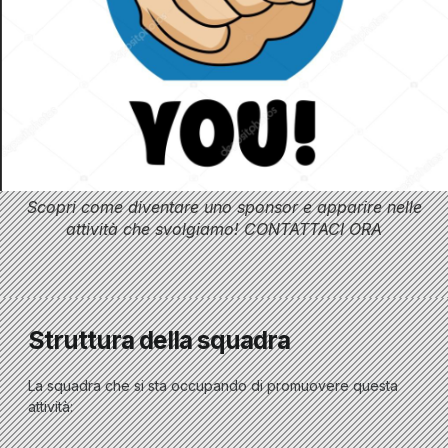
Scopri come diventare uno sponsor e apparire nelle
attività che svolgiamo! CONTATTACI ORA
Struttura della squadra
La squadra che si sta occupando di promuovere questa
attività: