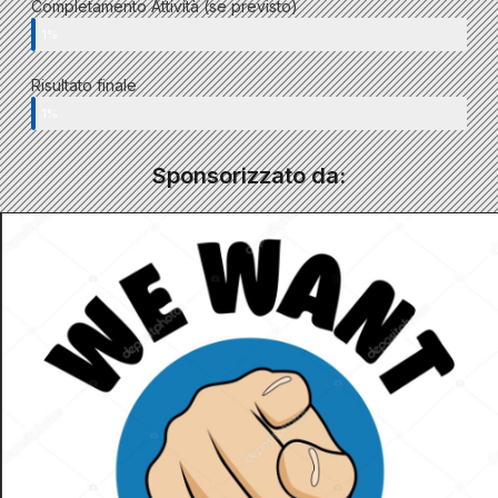
Completamento Attività (se previsto)
1%
Risultato finale
1%
Sponsorizzato da: