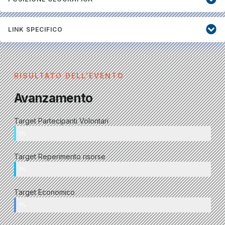
LINK SPECIFICO
RISULTATO DELL'EVENTO
Avanzamento
Target Partecipanti Volontari
1%
Target Reperimento risorse
1%
Target Economico
1%